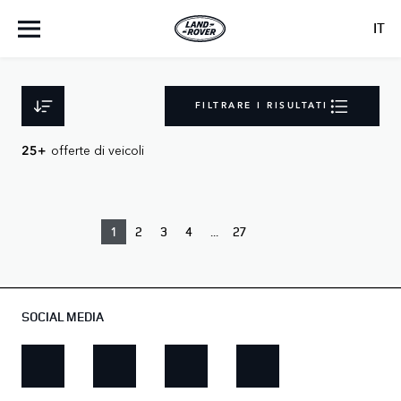
IT
FILTRARE I RISULTATI
offerte di veicoli
25+
1
2
3
4
...
27
SOCIAL MEDIA