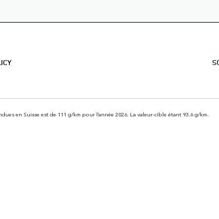
LICY
S
dues en Suisse est de 111 g/km pour l’année 2026. La valeur-cible étant 93.6 g/km.