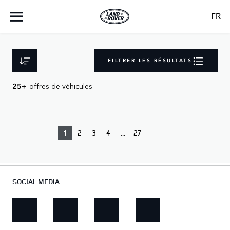
FR
FILTRER LES RÉSULTATS
offres de véhicules
25+
1
2
3
4
...
27
SOCIAL MEDIA